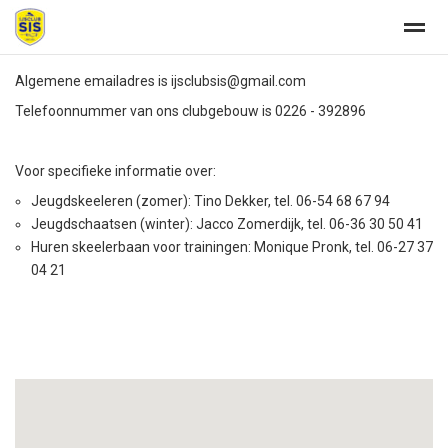
Algemene emailadres is ijsclubsis@gmail.com
Welkom
Telefoonnummer van ons clubgebouw is 0226 - 392896
Home
Zoeken
Nieuws
Agenda
Fo
Voor specifieke informatie over:
Jeugdskeeleren (zomer): Tino Dekker, tel. 06-54 68 67 94
Jeugdschaatsen (winter): Jacco Zomerdijk, tel. 06-36 30 50 41
Huren skeelerbaan voor trainingen: Monique Pronk, tel. 06-27 37
04 21