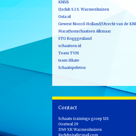
KNSB
IJsclub S.I.S. Warmenhuizen
Osta.nl
Gewest Noord-Holland/Utrecht van de KN
Marathonschaatsen Alkmaar
STG Kogggenland
schaatsen.nl
Team TVM
team iSkate
Schaatspeleton
Contact
Schaats trainings groep SIS
Oostwal 29
1749 XK Warmenhuizen
ijsclubsis@gmail.com