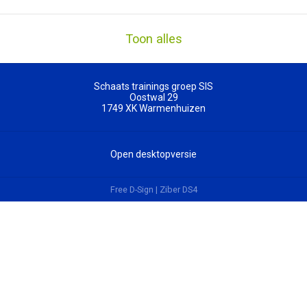
Toon alles
Schaats trainings groep SIS
Oostwal 29
1749 XK
Warmenhuizen
Open desktopversie
Free D-Sign |
Ziber DS4