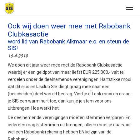
Ook wij doen weer mee met Rabobank
Welkom
Clubkasactie
word lid van Rabobank Alkmaar e.o. en steun de
SIS!
Home
Zoeken
Nieuws
Agenda
Fo
16-4-2019
We doen dit jaar weer mee met de Rabobank Clubkasactie
waarbij er een geldpot van maar liefst EUR 225.000,- valt te
verdelen onder de deelnemende verenigingen. Hartstikke mooi
dat dit er is en IJsclub SIS dingt graag mee naar een
(bescheiden) deel van dit bedrag. Vind je dit ook mooi en draag
je SIS een warm hart toe, dan kun je je stem voor ons
uitbrengen. Hoe werkt het:
De deelnemende verenigingen moeten stemmen vergaren. En
iedereen mag 5 stemmen uit brengen, alleen moet je daarvoor
wel een Rabobank rekening hebben EN lid zijn van de
Rabobank.