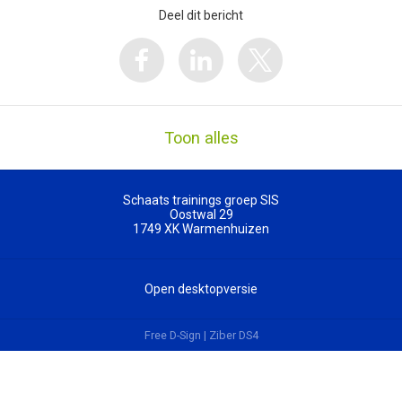
Deel dit bericht
Toon alles
Schaats trainings groep SIS
Oostwal 29
1749 XK
Warmenhuizen
Open desktopversie
Free D-Sign |
Ziber DS4