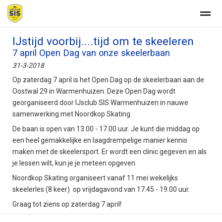
IJstijd voorbij....tijd om te skeeleren
Welkom
7 april Open Dag van onze skeelerbaan
31-3-2018
Op zaterdag 7 april is het Open Dag op de skeelerbaan aan de
Home
Zoeken
Nieuws
Agenda
Fo
Oostwal 29 in Warmenhuizen. Deze Open Dag wordt
georganiseerd door IJsclub SIS Warmenhuizen in nauwe
samenwerking met Noordkop Skating.
De baan is open van 13.00 - 17.00 uur. Je kunt die middag op
een heel gemakkelijke en laagdrempelige manier kennis
maken met de skeelersport. Er wordt een clinic gegeven en als
je lessen wilt, kun je je meteen opgeven.
Noordkop Skating organiseert vanaf 11 mei wekelijks
skeelerles (8 keer) op vrijdagavond van 17.45 - 19.00 uur.
Graag tot ziens op zaterdag 7 april!